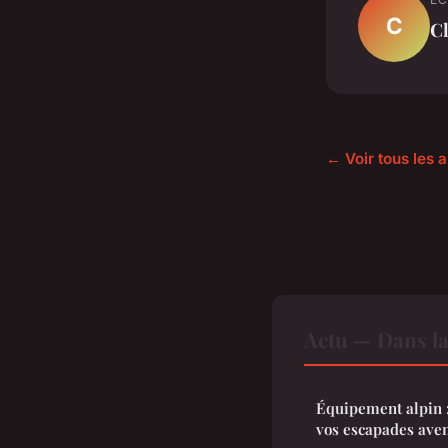
Clémence
•
11 janvier 2025
•
1 min de lecture
C
C
← Voir tous les a
Actu — Dans l
Équipement alpin :
vos escapades ave