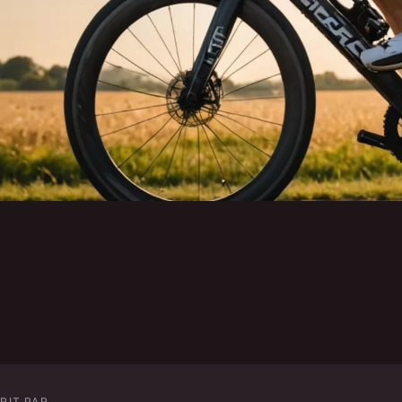
affiche cyclisme
os succès
RIT PAR