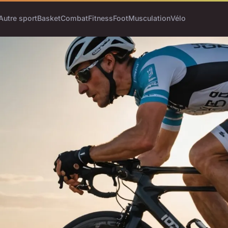
Autre sport
Basket
Combat
Fitness
Foot
Musculation
Vélo