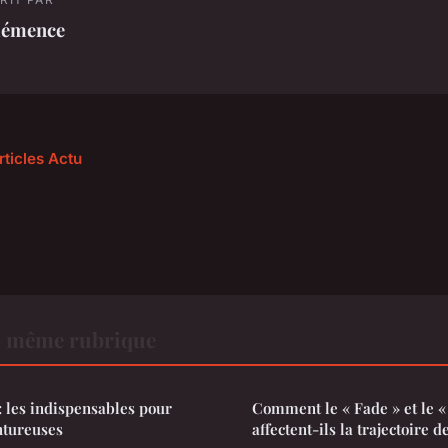
lémence
rticles Actu
a même rubrique
 les indispensables pour
Comment le « Fade » et le «
ntureuses
affectent-ils la trajectoire de