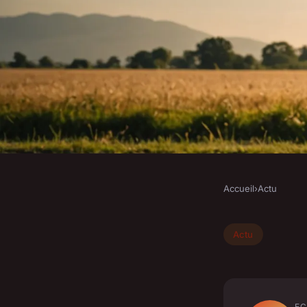
Accueil
›
Actu
ACTU
Personnalisez votre 
Actu
pour immortaliser v
EC