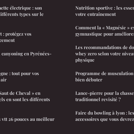
nette électrique : son
Nutrition sportive : les esse
ifférents types sur le
votre entraînement
Comment la « Magnésie » est
t : protégez vos
gymnastique pour améliorer
cacement
Les recommandations de do
du canyoning en Pyrénées-
whey zero selon votre niveau
physique
ne : tout pour vos
Programme de musculation :
 air
bien débuter
 Saut de Cheval » en
Lance-pierre pour la chasse 
ls en sont les différents
traditionnel revisité ?
Faire du bowling à lyon : l
 vtt 26 pouces au meilleur
accessoires que vous devrez