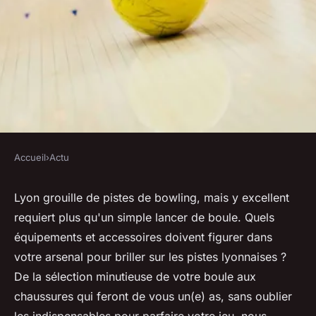
Accueil
›
Actu
ACTU
Faire du bowling à lyon : les
Lyon grouille de pistes de bowling, mais y excellent
requiert plus qu'un simple lancer de boule. Quels
équipements et accessoires
équipements et accessoires doivent figurer dans
que vous devrez avoir
votre arsenal pour briller sur les pistes lyonnaises ?
De la sélection minutieuse de votre boule aux
Clémence
•
30 juin 2024
•
3 min de lecture
chaussures qui feront de vous un(e) as, sans oublier