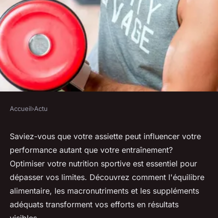
Accueil
›
Actu
ACTU
Nutrition sportive : les
Saviez-vous que votre assiette peut influencer votre
performance autant que votre entraînement?
essentiels pour booster votre
Optimiser votre nutrition sportive est essentiel pour
entraînement
dépasser vos limites. Découvrez comment l'équilibre
alimentaire, les macronutriments et les suppléments
Clémence
•
6 mars 2024
•
3 min de lecture
adéquats transforment vos efforts en résultats