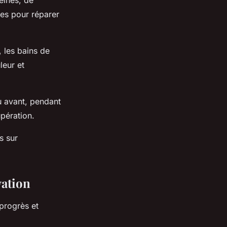
éines, de
les pour réparer
, les bains de
leur et
u avant, pendant
pération.
s sur
vation
progrès et