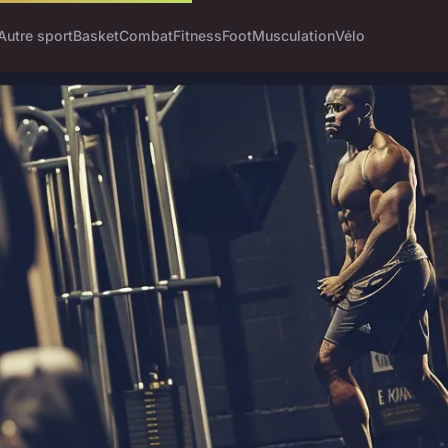
Autre sport
Basket
Combat
Fitness
Foot
Musculation
Vélo