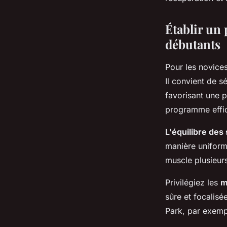
Clémence
•
19 mai 2024
•
3 min de lecture
Établir un
débutants
Pour les novice
Il convient de s
favorisant une p
programme effi
L'équilibre des
manière uniform
muscle plusieurs
Privilégiez les
m
sûre et focalisé
Park, par exemp