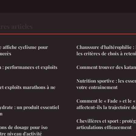
res articles
e affiche cyclisme pour
Chaussure d'haltérophilie : 
succès
les critères de choix à reten
 : performances et exploits
Comment trouver des katanas
Nutrition sportive : les esse
t exploits marathons à ne
votre entraînement
Comment le « Fade » et le «
drate : un produit essentiel
affectent-ils la trajectoire de
on
Chevillères et sport : proté
ns de dosage pour iso
articulations efficacement
re niveau d'activité