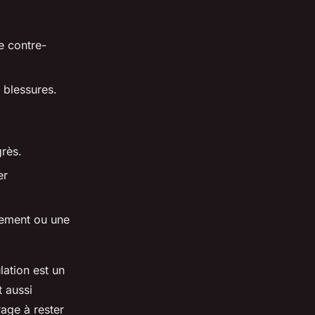
e contre-
 blessures.
grès.
er
înement ou une
lation est un
t aussi
rage à rester