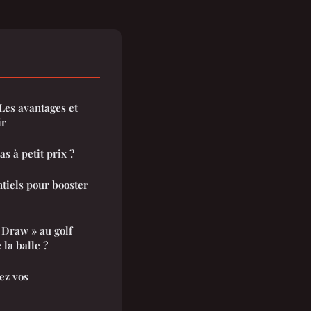
Les avantages et
ir
 à petit prix ?
ntiels pour booster
 Draw » au golf
 la balle ?
gez vos