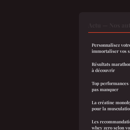
Actu — Nos aut
Personnalisez votr
immortaliser vos 
Résultats marathon
à découvrir
Top performances e
pas manquer
La créatine monohy
pour la musculati
Les recommandatio
whey zero selon vot