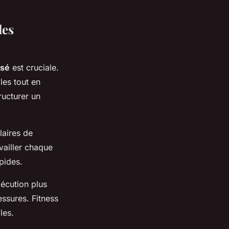
les
isé
est cruciale.
les tout en
ructurer un
laires de
vailler chaque
pides.
écution plus
essures. Fitness
les.