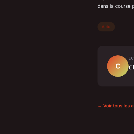
dans la course p
Actu
EC
C
C
← Voir tous les a