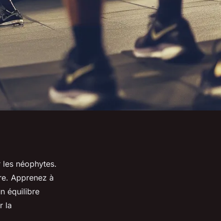
r les néophytes.
ire. Apprenez à
n équilibre
r la