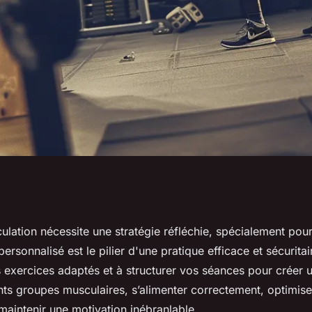
lation : conseils
lation nécessite une stratégie réfléchie, spécialement pou
sonnalisé est le pilier d'une pratique efficace et sécurita
 exercices adaptés et à structurer vos séances pour créer u
ents groupes musculaires, s’alimenter correctement, optimise
maintenir une motivation inébranlable.