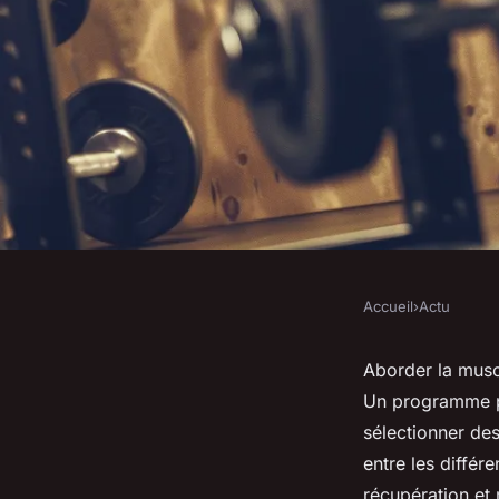
Accueil
›
Actu
ACTU
Programme de muscu
Aborder la muscu
Un programme per
pour bien débuter
sélectionner des
entre les différ
récupération et 