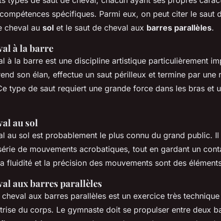
ents types de saut de cheval, chacun ayant ses propres caract
compétences spécifiques. Parmi eux, on peut citer le saut d
de cheval au
sol
et le saut de cheval aux
barres parallèles
.
val à la barre
l à la barre est une discipline artistique particulièrement i
end son élan, effectue un saut périlleux et termine par une 
Ce type de saut requiert une grande force dans les bras et 
val au sol
l au sol est probablement le plus connu du grand public. Il 
 série de mouvements acrobatiques, tout en gardant un cont
, la fluidité et la précision des mouvements sont des éléments
val aux barres parallèles
e cheval aux barres parallèles est un exercice très techniq
trise du corps. Le gymnaste doit se propulser entre deux ba