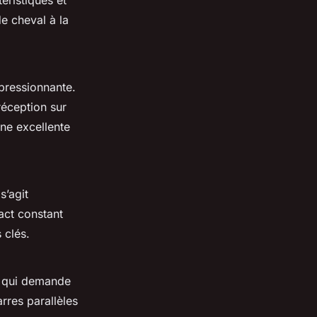
éristiques et
e cheval à la
mpressionnante.
réception sur
une excellente
s’agit
act constant
 clés.
ue qui demande
rres parallèles