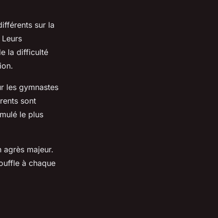
ifférents sur la
 Leurs
 la difficulté
ion.
r les gymnastes
rents sont
umulé le plus
n agrès majeur.
ouffle à chaque