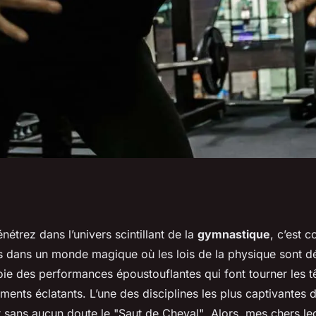
aut de Cheval » en
étrez dans l’univers scintillant de la
gymnastique
, c’est 
és dans un monde magique où les lois de la physique sont d
 en sont les
ie des performances époustouflantes qui font tourner les tê
ents éclatants. L’une des disciplines les plus captivantes d
 sans aucun doute le
"Saut de Cheval"
. Alors, mes chers le