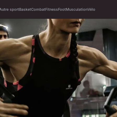
Autre sport
Basket
Combat
Fitness
Foot
Musculation
Vélo