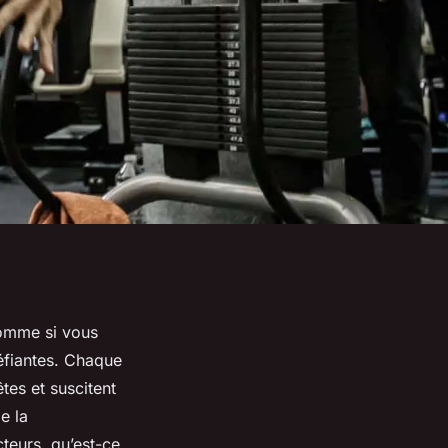
comme si vous
éfiantes. Chaque
tes et suscitent
e la
cteurs, qu’est-ce