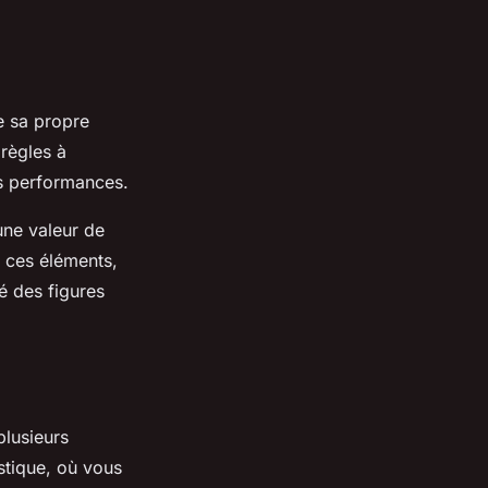
e sa propre
 règles à
des performances.
une valeur de
e ces éléments,
é des figures
plusieurs
stique, où vous