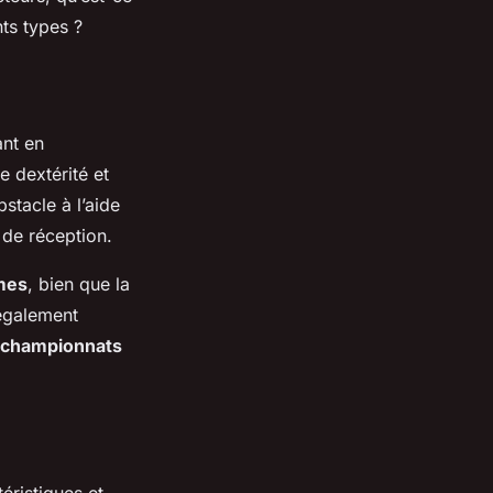
nts types ?
ant en
e dextérité et
stacle à l’aide
 de réception.
mes
, bien que la
 également
championnats