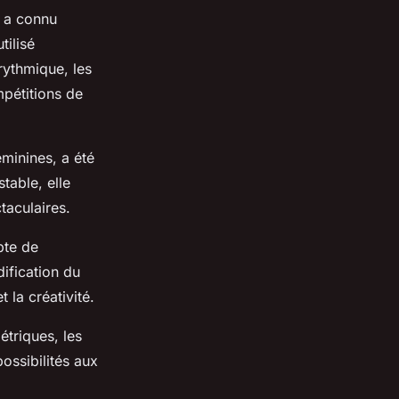
l a connu
tilisé
rythmique, les
pétitions de
éminines, a été
table, elle
aculaires.
pte de
ification du
 la créativité.
étriques, les
possibilités aux