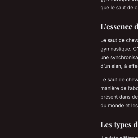
différents types ?
que le saut de c
Clémence
•
12 février 2024
•
6 min de lecture
L’essence 
Le saut de chev
gymnastique. C’e
une synchronisat
d’un élan, à eff
Le saut de cheva
manière de l’ab
présent dans d
du monde et le
Les types d