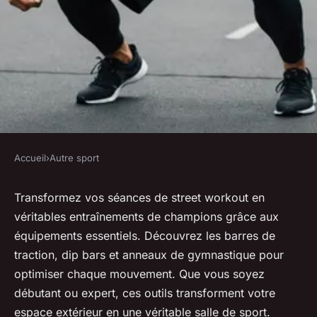
Accueil
›
Autre sport
AUTRE SPORT
Les meilleurs équipements
Transformez vos séances de street workout en
véritables entraînements de champions grâce aux
street workout pour un
équipements essentiels. Découvrez les barres de
entraînement optimal
traction, dip bars et anneaux de gymnastique pour
optimiser chaque mouvement. Que vous soyez
Eva
•
26 août 2024
•
8 min de lecture
débutant ou expert, ces outils transforment votre
espace extérieur en une véritable salle de sport.