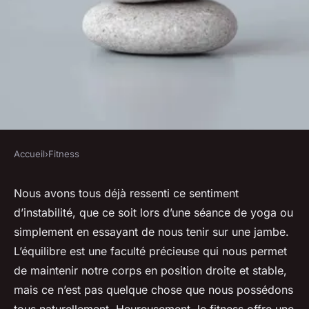
Accueil
›
Fitness
FITNESS
les meilleurs exercices de
Nous avons tous déjà ressenti ce sentiment
d’instabilité, que ce soit lors d’une séance de yoga ou
fitness pour améliorer votre
simplement en essayant de nous tenir sur une jambe.
équilibre
L’équilibre est une faculté précieuse qui nous permet
de maintenir notre corps en position droite et stable,
Raphaël
•
15 octobre 2023
•
6 min de lecture
mais ce n’est pas quelque chose que nous possédons