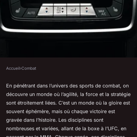
Accueil
›
Combat
COMBAT
les compétitions de combat les
En pénétrant dans l’univers des sports de combat, on
découvre un monde où l’agilité, la force et la stratégie
plus prestigieuses à travers le
sont étroitement liées. C’est un monde où la gloire est
monde
souvent éphémère, mais où chaque victoire est
gravée dans l’histoire. Les disciplines sont
Antoine
•
13 octobre 2023
•
6 min de lecture
nombreuses et variées, allant de la boxe à l’UFC, en