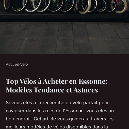
Accueil
›
Vélo
VÉLO
Top Vélos à Acheter en Essonne:
Top vélos à acheter en essonne
Modèles Tendance et Astuces
: modèles tendance et astuces
Si vous êtes à la recherche du vélo parfait pour
Louise
•
10 mars 2025
•
5 min de lecture
naviguer dans les rues de l'Essonne, vous êtes au
bon endroit. Cet article vous guidera à travers les
meilleurs modèles de vélos disponibles dans la