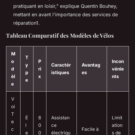
pratiquant en loisir," explique Quentin Bouhey,
mettant en avant l'importance des services de
réparation1.
Tableau Comparatif des Modèles de Vélos
M
T
o
P
Incon
y
Caractér
Avantag
d
ri
vénie
p
istiques
es
èl
x
nts
e
e
V
oi
T
É
8
Assistan
Limit
e
l
0
ce
ation
c
Facile à
e
0
électriqu
s de