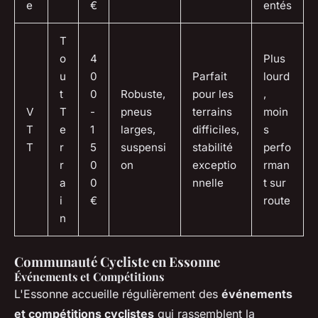
e
€
entés
T
o
4
Plus
u
0
Parfait
lourd
t
0
Robuste,
pour les
,
V
T
-
pneus
terrains
moin
T
e
1
larges,
difficiles,
s
T
r
5
suspensi
stabilité
perfo
r
0
on
exceptio
rman
a
0
nnelle
t sur
i
€
route
n
Communauté Cycliste en Essonne
Événements et Compétitions
L'Essonne accueille régulièrement des
événements
et compétitions cyclistes
qui rassemblent la