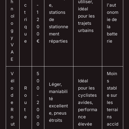
h
utiliser,
c
-
e,
l'aut
n
idéal
t
1
stations
onom
ol
pour les
ri
2
de
ie de
o
trajets
q
0
stationne
la
g
urbains
u
0
ment
batte
y
e
€
réparties
rie
V
A
E
V
5
Moin
él
0
Idéal
s
Léger,
o
R
0
pour les
stabl
maniabili
d
o
-
cyclistes
e sur
té
e
u
2
avides,
les
excellent
R
t
0
performa
terrai
e, pneus
o
e
0
nce
ns
étroits
ut
0
élevée
accid