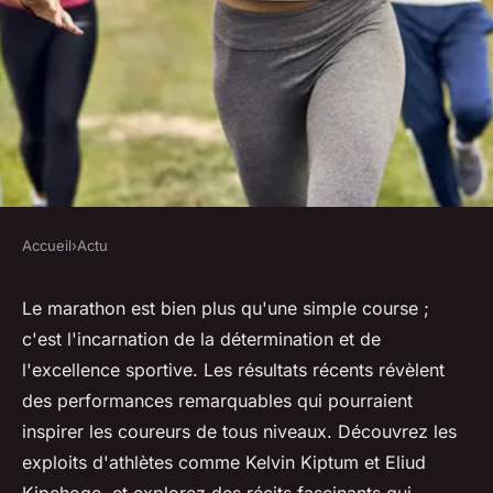
Accueil
›
Actu
ACTU
Résultats marathon :
Le marathon est bien plus qu'une simple course ;
c'est l'incarnation de la détermination et de
performances et exploits à
l'excellence sportive. Les résultats récents révèlent
découvrir
des performances remarquables qui pourraient
inspirer les coureurs de tous niveaux. Découvrez les
Clémence
•
10 janvier 2025
•
14 min de lecture
exploits d'athlètes comme Kelvin Kiptum et Eliud