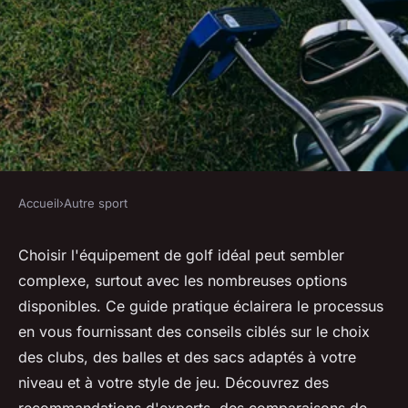
Accueil
›
Autre sport
AUTRE SPORT
Guide pratique pour choisir
Choisir l'équipement de golf idéal peut sembler
complexe, surtout avec les nombreuses options
votre équipement de golf idéal
disponibles. Ce guide pratique éclairera le processus
en vous fournissant des conseils ciblés sur le choix
Eva
•
5 janvier 2025
•
11 min de lecture
des clubs, des balles et des sacs adaptés à votre
niveau et à votre style de jeu. Découvrez des