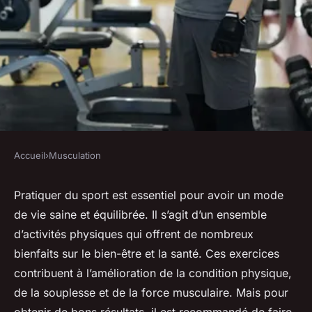
Accueil
›
Musculation
MUSCULATION
Entraînez-vous à domicile
Pratiquer du sport est essentiel pour avoir un mode
de vie saine et équilibrée. Il s’agit d’un ensemble
avec un coach sportif à Dijon !
d’activités physiques qui offrent de nombreux
bienfaits sur le bien-être et la santé. Ces exercices
Julien
•
19 août 2024
•
3 min de lecture
contribuent à l’amélioration de la condition physique,
de la souplesse et de la force musculaire. Mais pour