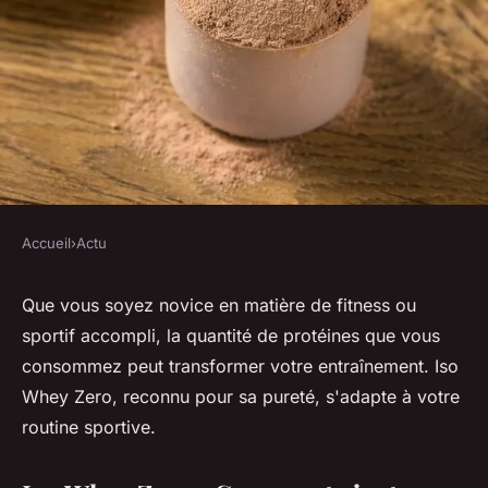
Accueil
›
Actu
ACTU
Les recommandations de
Que vous soyez novice en matière de fitness ou
sportif accompli, la quantité de protéines que vous
dosage pour iso whey zero
consommez peut transformer votre entraînement. Iso
selon votre niveau d'activité
Whey Zero, reconnu pour sa pureté, s'adapte à votre
physique
routine sportive.
Clémence
•
21 mars 2024
•
3 min de lecture