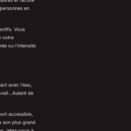
sures et facilite
 personnes en
ectifs. Vous
e votre
ée ou l’intensité
tact avec l’eau,
ravail…Autant de
port accessible,
là son plus grand
lus, jetez-vous à