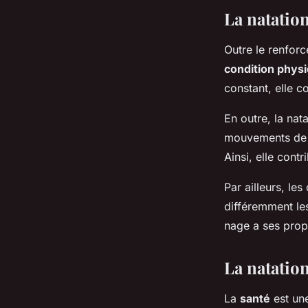
La natatio
Outre le renforc
condition phys
constant, elle c
En outre, la nat
mouvements de b
Ainsi, elle cont
Par ailleurs, les
différemment le
nage a ses pro
La natatio
La
santé
est un