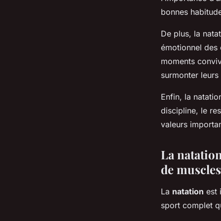
bonnes habitudes
De plus, la nata
émotionnel des 
moments convivia
surmonter leurs
Enfin, la natati
discipline, le r
valeurs importa
La natatio
de muscles
La
natation
est 
sport complet qu