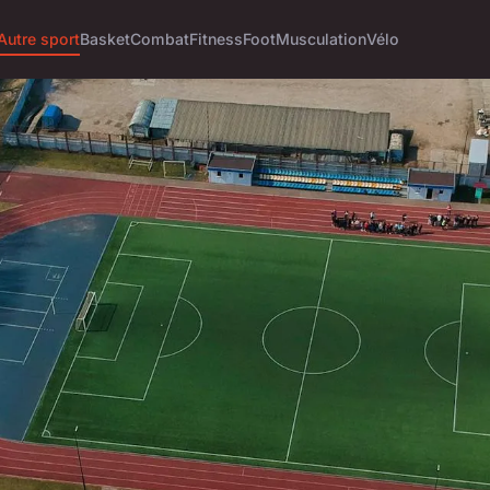
Autre sport
Basket
Combat
Fitness
Foot
Musculation
Vélo