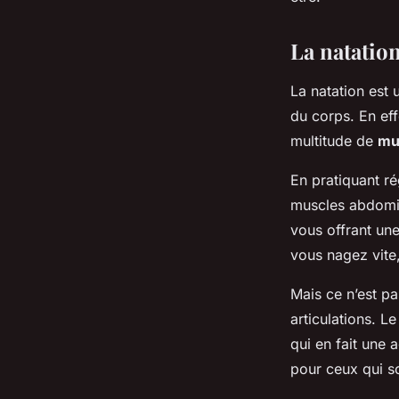
Eva
•
15 octobre 2023
•
6 min de lecture
La natatio
La natation est 
du corps. En ef
multitude de
mu
En pratiquant ré
muscles abdomin
vous offrant une
vous nagez vite, 
Mais ce n’est pa
articulations. L
qui en fait une 
pour ceux qui s