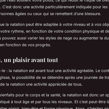
ue l’eau soutient votre poids, ce qui réduit le risque de bles
 C’est donc une activité particulièrement indiquée pour les
ersonnes âgées ou ceux qui se remettent d’une blessure.
ue la natation peut être adaptée à votre niveau et à vos obj
votre rythme, en fonction de votre condition physique et d
pouvez aussi varier les styles de nage ou augmenter la dur
en fonction de vos progrès.
, un plaisir avant tout
-le : la natation est avant tout une activité agréable. Le con
glisse, la possibilité de se détendre après une journée de t
 de la natation une activité appréciée de tous.
ienfaits pour le corps et la santé, la natation est donc un s
atiqué à tout âge et par tous les niveaux. Et c’est peut-être 
llier plaisir, bien-être et forme physique. Alors, n’hésitez p