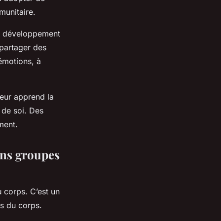
munitaire.
 le développement
 partager des
émotions, à
 leur apprend la
t de soi. Des
ment.
ins groupes
u corps. C’est un
as du corps.