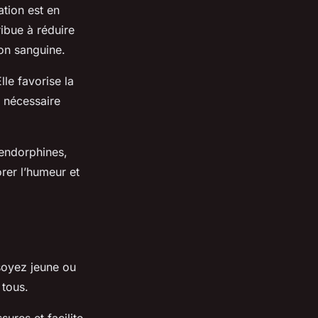
tion est en
ribue à réduire
ion sanguine.
Elle favorise la
n nécessaire
’endorphines,
rer l’humeur et
 soyez jeune ou
 tous.