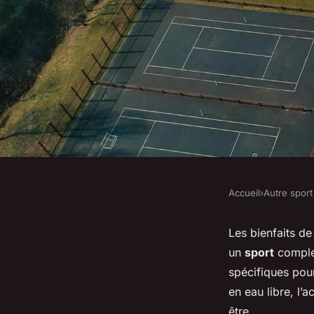
Accueil
›
Autre sport
AUTRE SPORT
les avantages de la 
Les bienfaits de
un
sport
complet
développement mus
spécifiques pou
en eau libre, l’
être.