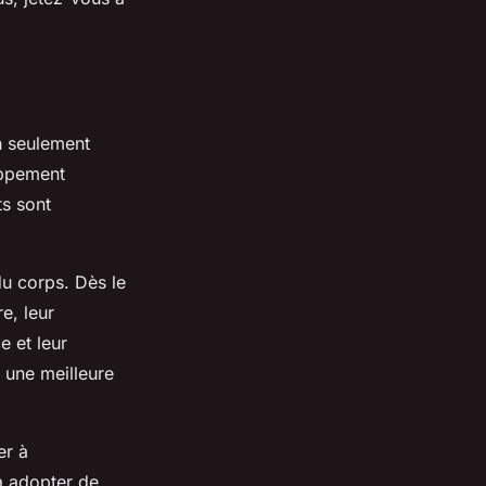
n seulement
oppement
ts sont
du corps. Dès le
e, leur
e et leur
 une meilleure
er à
 à adopter de